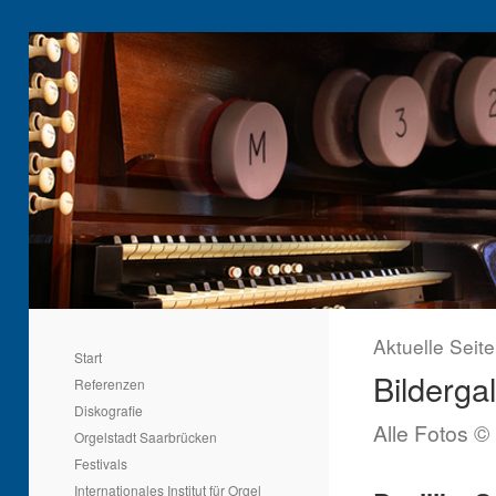
Aktuelle Seit
Start
Bildergal
Referenzen
Diskografie
Alle Fotos ©
Orgelstadt Saarbrücken
Festivals
Internationales Institut für Orgel