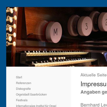
Aktuelle Seit
Start
Impress
Referenzen
Diskografie
Angaben ge
Orgelstadt Saarbrücken
Festivals
Bernhard Le
Internationales Institut für Orgel