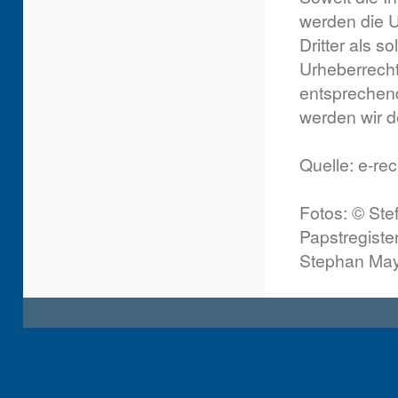
werden die U
Dritter als s
Urheberrecht
entsprechen
werden wir d
Quelle: e-re
Fotos: © Stef
Papstregiste
Stephan May