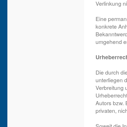
Verlinkung n
Eine permanen
konkrete Anh
Bekanntwerde
umgehend en
Urheberrec
Die durch di
unterliegen 
Verbreitung 
Urheberrecht
Autors bzw. 
privaten, ni
Soweit die In