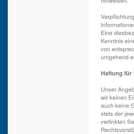
hinweisen.
Verpflichtun
Informatione
Eine diesbez
Kenntnis ein
von entsprec
umgehend en
Haftung für
Unser Angebo
wir keinen E
auch keine G
stets der jew
verlinkten S
Rechtsverstö