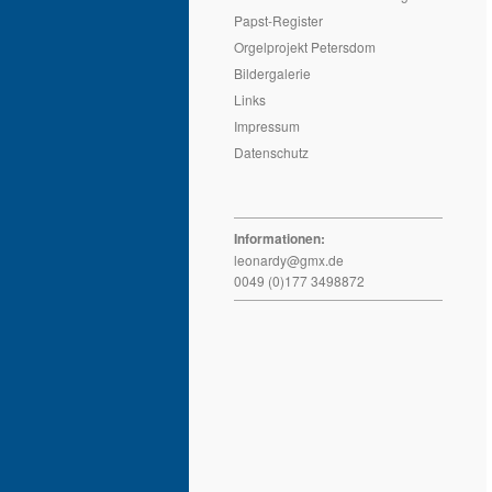
Papst-Register
Orgelprojekt Petersdom
Bildergalerie
Links
Impressum
Datenschutz
Informationen:
leonardy@gmx.de
0049 (0)177 3498872