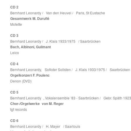
CD 2
Bernhard Leonardy / Van den Heuvel / Paris, St Eustache
Gesamtwerk M. Duruflé
Motette
CD 3
Bernhard Leonardy / J. Klais 1933/1975 / Saarbrücken
Bach, Albinoni, Guilmant
Leico
CD 4
Bernhard Leonardy, Sofioter Solisten / J. Klais 1933/1975 / Saarbrücken
Orgelkonzert F. Poulenc
Denon (DVD)
CD 5
Bernhard Leonardy , Vokalensemble ’83 - Saarbrücken / Gebr. Späth 192
Chor-/Orgelwerke von M. Reger
tgf records
CD 6
Bernhard Leonardy / H. Mayer / Saarlouis