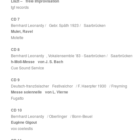
Liszt – freie Improvisation
tgf records
CD 7
Bernhard Leonardy / Gebr. Späth 1923 / Saarbrücken
Mulet, Ravel
Motette
CD 8
Bernhard Leonardy , Vokalensemble ’83 - Saarbrücken / Saarbrücken
h-Moll-Messe von J. S. Bach
Cue Sound Service
CD 9
Deutsch-französischer Festivalchor / F. Haerpfer 1930 / Freyming
Messe solennelle von L. Vierne
Fugatto
CD 10
Bernhard Leonardy / Oberlinger / Bonn-Beuel
Eugène Gigout
vox coelestis