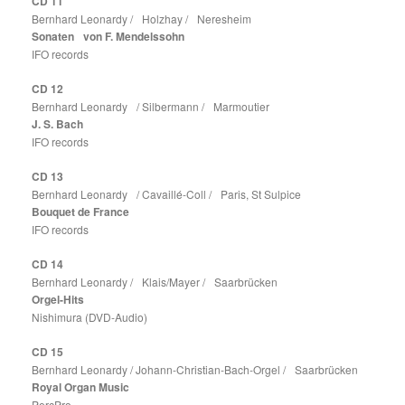
CD 11
Bernhard Leonardy / Holzhay / Neresheim
Sonaten von F. Mendelssohn
IFO records
CD 12
Bernhard Leonardy / Silbermann / Marmoutier
J. S. Bach
IFO records
CD 13
Bernhard Leonardy / Cavaillé-Coll / Paris, St Sulpice
Bouquet de France
IFO records
CD 14
Bernhard Leonardy / Klais/Mayer / Saarbrücken
Orgel-Hits
Nishimura (DVD-Audio)
CD 15
Bernhard Leonardy / Johann-Christian-Bach-Orgel / Saarbrücken
Royal Organ Music
PercPro