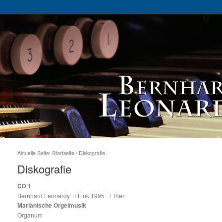
Aktuelle Seite:
Startseite
/
Diskografie
Diskografie
CD 1
Bernhard Leonardy / Link 1995 / Trier
Marianische Orgelmusik
Organum